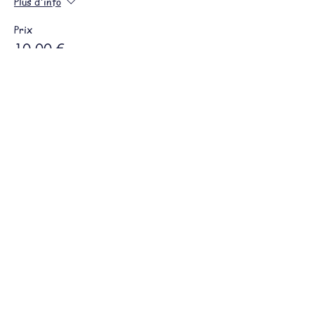
Plus d'info
Prix
10,00 €
+ 0,25 € de frais de billetterie
Partager cet événement
Mentions légales
Conditions générales
© 2023 par auxdesfarceurs. Créé avec Wix.com