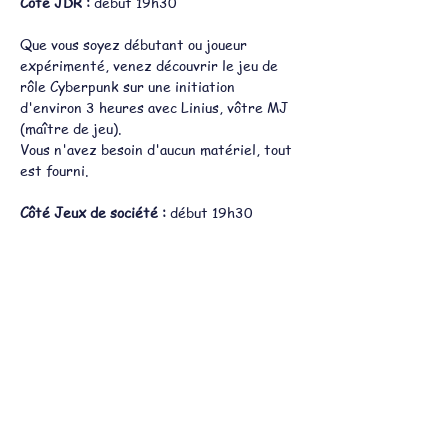
Côté JDR : 
début 19h30
Que vous soyez débutant ou joueur 
expérimenté, venez découvrir le jeu de 
rôle Cyberpunk sur une initiation 
d'environ 3 heures avec Linius, vôtre MJ 
(maître de jeu).
Vous n'avez besoin d'aucun matériel, tout 
est fourni.
Côté Jeux de société : 
début 19h30
1 
. 
Amanite
 : Un jeu de Thanos Vasot, 
illustré par Roxane Campoy
 10 ans et +
Afficher plus
Partager cet événement