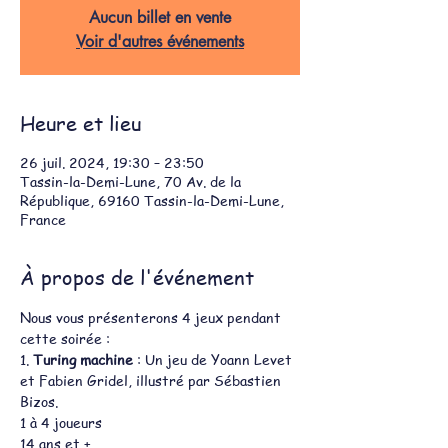
Aucun billet en vente
Voir d'autres événements
Heure et lieu
26 juil. 2024, 19:30 – 23:50
Tassin-la-Demi-Lune, 70 Av. de la
République, 69160 Tassin-la-Demi-Lune,
France
À propos de l'événement
Nous vous présenterons 4 jeux pendant 
cette soirée :
1. 
Turing machine
 : Un jeu de Yoann Levet 
et Fabien Gridel, illustré par Sébastien 
Bizos.
1 à 4 joueurs
14 ans et +