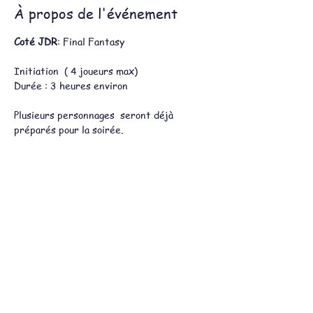
À propos de l'événement
Coté JDR
: Final Fantasy
Initiation  ( 4 joueurs max)
Durée : 3 heures environ
Plusieurs personnages  seront déjà 
préparés pour la soirée.
Linius sera votre MJ.
Vous évoluerez dans le monde de Final 
Fantasy afin de réaliser des quêtes.
Afficher plus
Partager cet événement