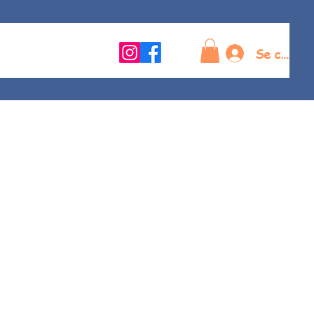
Se connec
"