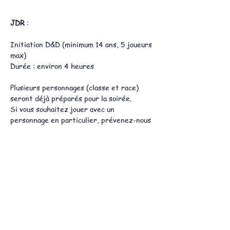
JDR
 :
Initiation D&D (minimum 14 ans, 5 joueurs 
max)
Durée : environ 4 heures
Plusieurs personnages (classe et race) 
seront déjà préparés pour la soirée.
Si vous souhaitez jouer avec un 
personnage en particulier, prévenez-nous 
à l’avance pour que nous puissions vous 
mettre en relation avec le MJ (maître de 
jeu).
Le lion moustachu sera votre MJ.
Afficher plus
Partager cet événement