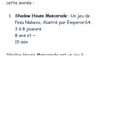
cette soirée :
Shadow House Mascarade
 : Un jeu de 
Pesu Nabeno, illustré par EmperorS4.
3 à 8 joueurs
8 ans et +
15 min
Shadow House Mascarade est un jeu à 
identité secrète dans lequel vous devrez 
trouver qui est le coupable !
Afficher plus
Partager cet événement