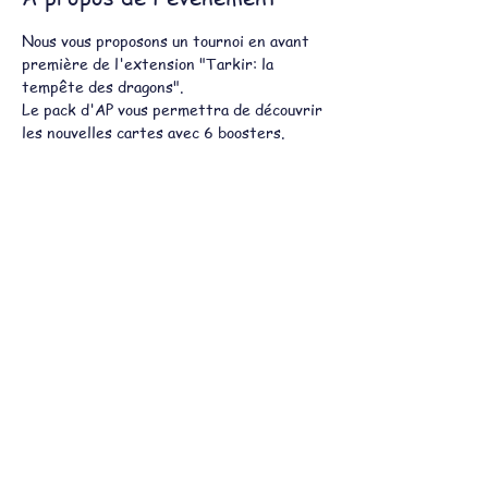
Nous vous proposons un tournoi en avant 
première de l'extension "Tarkir: la 
tempête des dragons".
Le pack d'AP vous permettra de découvrir 
les nouvelles cartes avec 6 boosters.
Vous pourrez gagner des boosters pack 
promo et d'autres surprises.
Pensez à venir avec des "Land"
 car ceux-
ci ne sont pas fournis avec les packs d'AP.
Partager cet événement
Mentions légales